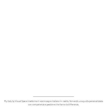
My Italy by Visual Space trasforma il vostro sogno italiano in realtà, fornendo una guida personalizzata
con competenza e passione che fanno la differenza.