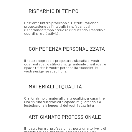
RISPARMIO DI TEMPO
Gestiamo l'intero processo di ristrutturazione e
progettazione dall'inizio alla fine, facendovi
risparmiare tempo prezioso e riducendo il fastidio di
coordinare più attività.
COMPETENZA PERSONALIZZATA
Il nostro approccio progettuale si adatta ai vostri
gusti e al vostro stile di vita, garantendo che il vostro
spazio rifletta la vostra personalità e soddisfi le
vostre esigenze specifiche.
MATERIALI DI QUALITÀ
Ci riforniamo di materiali di alta qualità per garantire
una finitura durevole ed elegante, migliorando sia
l'estetica che la longevità dei vostri spazi interni.
ARTIGIANATO PROFESSIONALE
Il nostro team di professionisti porta un alto livello di
maestria in ogni progetto, garantendo risultati