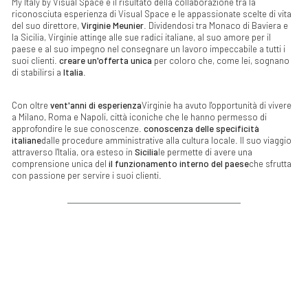
My Italy by Visual Space è il risultato della collaborazione tra la
riconosciuta esperienza di Visual Space e le appassionate scelte di vita
del suo direttore,
Virginie Meunier
. Dividendosi tra Monaco di Baviera e
la Sicilia, Virginie attinge alle sue radici italiane, al suo amore per il
paese e al suo impegno nel consegnare un lavoro impeccabile a tutti i
suoi clienti.
creare un'offerta unica
per coloro che, come lei, sognano
di stabilirsi a
Italia
.
Con oltre
vent'anni di esperienza
Virginie ha avuto l'opportunità di vivere
a Milano, Roma e Napoli, città iconiche che le hanno permesso di
approfondire le sue conoscenze.
conoscenza delle specificità
italiane
dalle procedure amministrative alla cultura locale. Il suo viaggio
attraverso l'Italia, ora esteso in
Sicilia
le permette di avere una
comprensione unica del
il funzionamento interno del paese
che sfrutta
con passione per servire i suoi clienti.