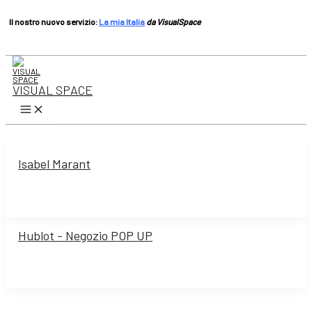
Il nostro nuovo servizio:
La mia Italia
da VisualSpace
Vai
al
contenuto
VISUAL SPACE
Menu
principale
Isabel Marant
Hublot - Negozio POP UP