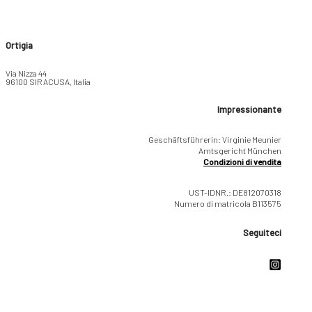
Ortigia
Via Nizza 44
96100 SIRACUSA, Italia
Impressionante
Geschäftsführerin: Virginie Meunier
Amtsgericht München
Condizioni di vendita
UST-IDNR.: DE812070318
Numero di matricola B113575
Seguiteci
Copyright © 2026 VISUAL SPACE