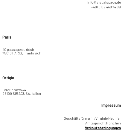
info@visualspace.de
+49 (0)89 448 74 89
Paris
40 passage du désir
75010 PARIS, Frankreich
Ortigia
Straße Nizza 44
96100 SIRACUSA, Italien
Impressum
Geschäftsführerin: Virginie Meunier
Amtsgericht München
Verkaufsbedingungen