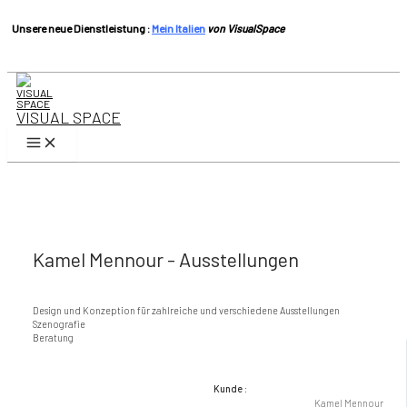
Unsere neue Dienstleistung :
Mein Italien
von VisualSpace
Zum
Inhalt
springen
VISUAL SPACE
Hauptmenü
Kamel Mennour - Ausstellungen
Design und Konzeption für zahlreiche und verschiedene Ausstellungen
Szenografie
Beratung
Kunde :
Kamel Mennour